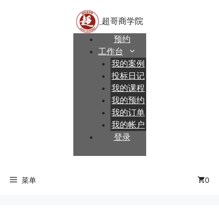
跳
至
内
预约
容
工作台
我的案例
投标日记
我的课程
我的预约
我的订单
我的帐户
登录
菜单
0