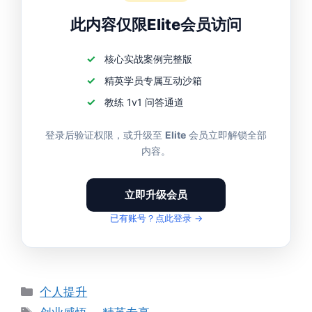
此内容仅限Elite会员访问
核心实战案例完整版
精英学员专属互动沙箱
教练 1v1 问答通道
登录后验证权限，或升级至
Elite
会员立即解锁全部
内容。
立即升级会员
已有账号？点此登录 →
分
个人提升
类
标