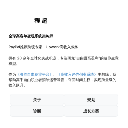
程 超
全球高客单变现系统架构师
PayPal推荐跨境专家 | Upwork高收入教练
拥有 20 余年全球化实战积淀，专注研究“自由且高盈利”的迷你生意
模型。
作为
《决胜自由职业平台》
、
《高收入迷你创业系统》
主教练，我
帮助高手自由职业者消除运营噪音，夺回时间主权，实现跨量级的
收入跃升。
关于
规划
诊断
成长方案