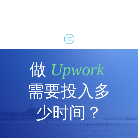
收入诊断
成长方案
深度指导
精英会员
学员战果
超哥月谈
资源
做
Upwork
关于
需要投入多
少时间？