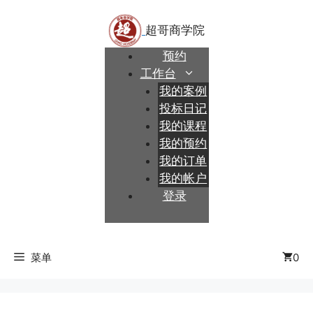
跳
至
内
预约
容
工作台
我的案例
投标日记
我的课程
我的预约
我的订单
我的帐户
登录
菜单
0