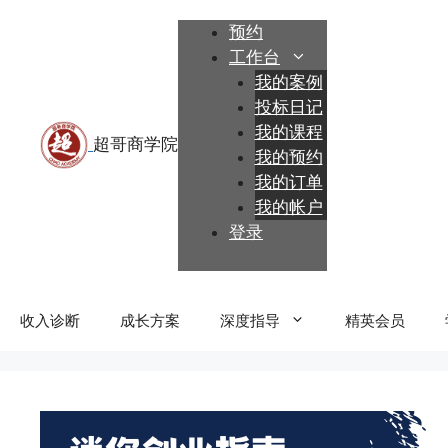
跳
预约
至
工作台
内
我的案例
容
投标日记
我的课程
我的预约
我的订单
我的帐户
登录
收入诊断
成长方案
深度指导
精英会员