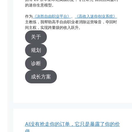
的迷你生意模型。
作为
《决胜自由职业平台》
、
《高收入迷你创业系统》
主教练，我帮助高手自由职业者消除运营噪音，夺回时
间主权，实现跨量级的收入跃升。
关于
规划
诊断
成长方案
AI没有抢走你的订单，它只是暴露了你的价
值