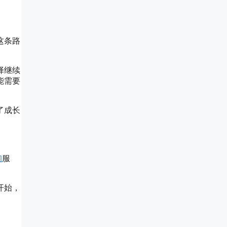
这条路
择继续
能需要
了成长
询
服
开始，