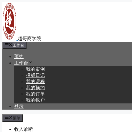
跳
至
内
容
工作台
预约
工作台
我的案例
投标日记
我的课程
我的预约
我的订单
我的帐户
登录
菜单
收入诊断