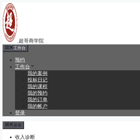
跳
至
内
容
工作台
预约
工作台
我的案例
投标日记
我的课程
我的预约
我的订单
我的帐户
登录
菜单
收入诊断