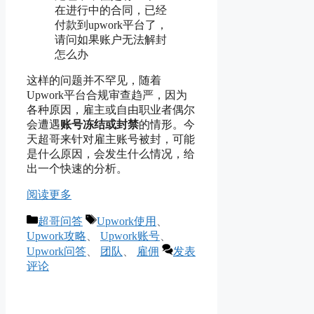
在进行中的合同，已经
付款到upwork平台了，
请问如果账户无法解封
怎么办
这样的问题并不罕见，随着
Upwork平台合规审查趋严，因为
各种原因，雇主或自由职业者偶尔
会遭遇
账号冻结或封禁
的情形。今
天超哥来针对雇主账号被封，可能
是什么原因，会发生什么情况，给
出一个快速的分析。
阅读更多
分
标
超哥问答
Upwork使用
、
类
签
Upwork攻略
、
Upwork账号
、
Upwork问答
、
团队
、
雇佣
发表
评论