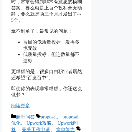
时，常常会得到非常有意思的模糊
答案。要么就是上百个投标毫无动
静，要么就是两三个月才发出了4-
5个。
拿不到单子，最常见的问题：
盲目的低质量投标，发再多
也无效
低质量投标，但连数量都不
达标
更糟糕的是，很多自由职业者居然
还希望“百发百中”。
即使你的表现非常糟糕，你还这么
做梦？
阅读更多
分
标
超哥问答
proposal
、
proposal
类
签
优化
、
Upwork攻略
、
Upwork问
答
、
完美工作申请
、
拿单能力