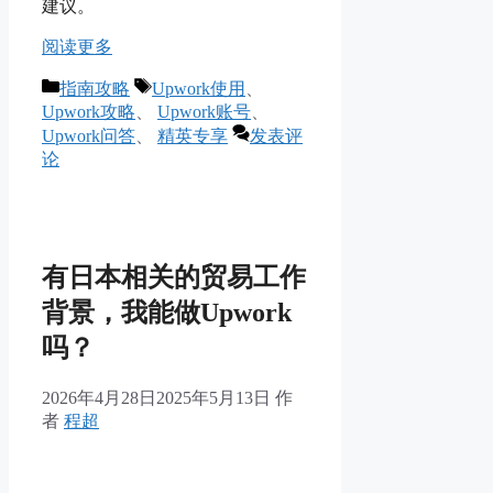
建议。
阅读更多
分
标
指南攻略
Upwork使用
、
类
签
Upwork攻略
、
Upwork账号
、
Upwork问答
、
精英专享
发表评
论
有日本相关的贸易工作
背景，我能做Upwork
吗？
2026年4月28日
2025年5月13日
作
者
程超