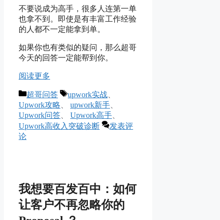
不要说成为高手，很多人连第一单
也拿不到。即使是有丰富工作经验
的人都不一定能拿到单。
如果你也有类似的疑问，那么超哥
今天的回答一定能帮到你。
阅读更多
分
标
超哥问答
upwork实战
、
类
签
Upwork攻略
、
upwork新手
、
Upwork问答
、
Upwork高手
、
Upwork高收入突破诊断
发表评
论
我想要百发百中：如何
让客户不再忽略你的