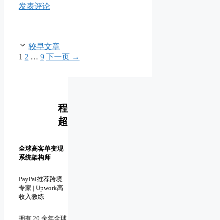
发表评论
较早文章
页
页
页
1
2
…
9
下一页
→
面
面
面
程
超
全球高客单变现
系统架构师
PayPal推荐跨境
专家 | Upwork高
收入教练
拥有 20 余年全球