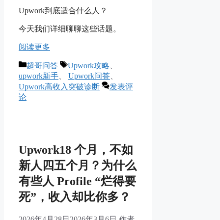
Upwork到底适合什么人？
今天我们详细聊聊这些话题。
阅读更多
分
标
超哥问答
Upwork攻略
、
类
签
upwork新手
、
Upwork问答
、
Upwork高收入突破诊断
发表评
论
Upwork18 个月，不如
新人四五个月？为什么
有些人 Profile “烂得要
死”，收入却比你多？
2026年4月28日
2026年3月6日
作者