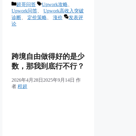
分
标
超哥问答
Upwork攻略
、
类
签
Upwork问答
、
Upwork高收入突破
诊断
、
定价策略
、
涨价
发表评
论
跨境自由做得好的是少
数，那我到底行不行？
2026年4月28日
2025年9月14日
作
者
程超