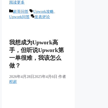
阅读更多
分
标
超哥问答
Upwork攻略
、
类
签
Upwork问答
发表评论
我想成为Upwork高
手，但听说Upwork第
一单很难，我该怎么
做？
2026年4月28日
2025年4月6日
作者
程超