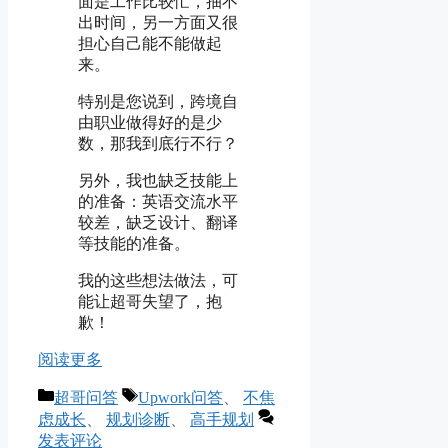
面是工作比较忙，抽不
出时间，另一方面又很
担心自己能不能做起
来。
特别是您说到，跨境自
由职业做得好的是少
数，那我到底行不行？
另外，我也缺乏技能上
的准备：英语交流水平
较差，缺乏设计、翻译
等技能的准备。
我的这些想法做法，可
能让超哥失望了，抱
歉！
阅读更多
分
标
超哥问答
Upwork问答
、
不焦
类
签
虑成长
、
规划诊断
、
高手规划
发表评论