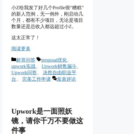
小Z给我发了好几个Profile很“糟糕”
的新人范例，无一例外，刚启动几
个月，都有不少项目，无论是项目
数量还是总收入都远超过小Z。
这太正常了！
阅读更多
分
标
超哥问答
proposal优化
、
类
签
upwork实战
、
Upwork销售漏斗
、
Upwork问答
、
决胜自由职业平
台
、
完美工作申请
发表评论
Upwork是一面照妖
镜，请你千万不要做这
件事