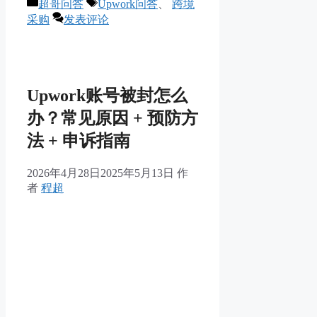
分
标
超哥问答
Upwork问答
、
跨境
类
签
采购
发表评论
Upwork账号被封怎么
办？常见原因 + 预防方
法 + 申诉指南
2026年4月28日
2025年5月13日
作
者
程超