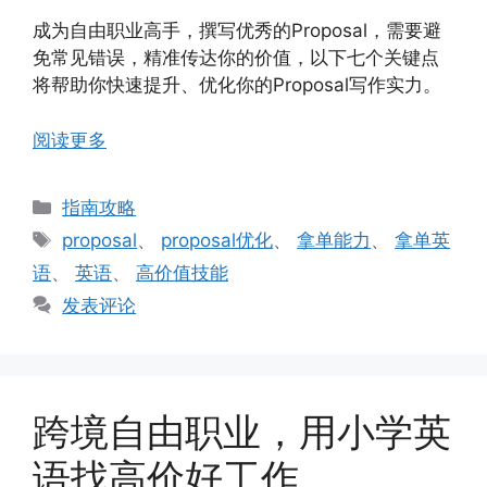
成为自由职业高手，撰写优秀的Proposal，需要避
免常见错误，精准传达你的价值，以下七个关键点
将帮助你快速提升、优化你的Proposal写作实力。
阅读更多
分
指南攻略
类
标
proposal
、
proposal优化
、
拿单能力
、
拿单英
签
语
、
英语
、
高价值技能
发表评论
跨境自由职业，用小学英
语找高价好工作