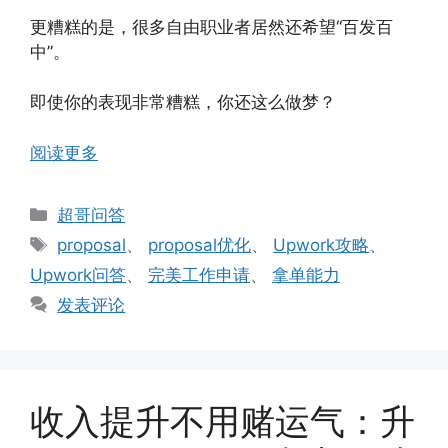
更糟糕的是，很多自由职业者居然还希望“百发百
中”。
即使你的表现非常糟糕，你还这么做梦？
阅读更多
分
超哥问答
类
标
proposal
、
proposal优化
、
Upwork攻略
、
签
Upwork问答
、
完美工作申请
、
拿单能力
发表评论
收入提升不用赌运气：升