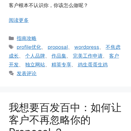
客户根本不认识你，你该怎么做呢？
阅读更多
分
指南攻略
类
标
profile优化
、
proposal
、
wordpress
、
不焦虑
签
成长
、
个人品牌
、
作品集
、
完美工作申请
、
客户
开发
、
独立网站
、
精英专享
、
鸡生蛋蛋生鸡
发表评论
我想要百发百中：如何让
客户不再忽略你的