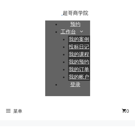
跳
至
内
预约
容
工作台
我的案例
投标日记
我的课程
我的预约
我的订单
我的帐户
登录
菜单
0