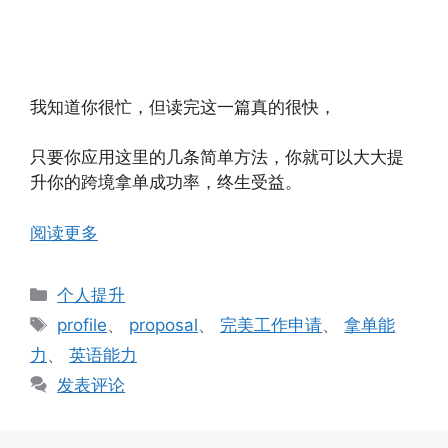
我知道你很忙，但读完这一篇真的很快，
只要你应用这里的几条简单方法，你就可以大大提
升你的跨境拿单成功率，终生受益。
阅读更多
分
个人提升
类
标
profile
、
proposal
、
完美工作申请
、
拿单能
签
力
、
英语能力
发表评论