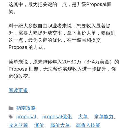
这其中，最为把关键的一点，是升级Proposal框
架。
对于绝大多数自由职业者来说，想要收入显著提
升，需要大幅提升成交率，拿下高价大单，要做到
这一点，最为关键的优化，在于编写和提交
Proposal的方式。
简单来说，原来帮你年入20-30万（3-4万美金）的
Proposal框架，无法帮你实现收入进一步提升，你
必须改变。
阅读更多
分
指南攻略
类
标
proposal
、
proposal优化
、
大单
、
拿单能力
、
签
收入瓶颈
、
涨价
、
高价大单
、
高收入技能