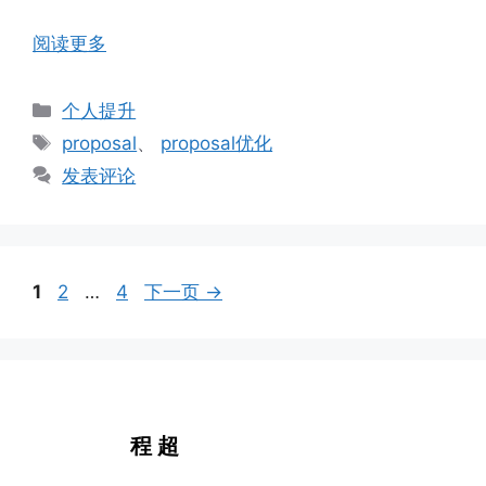
阅读更多
分
个人提升
类
标
proposal
、
proposal优化
签
发表评论
页
页
页
1
2
…
4
下一页
→
面
面
面
程 超