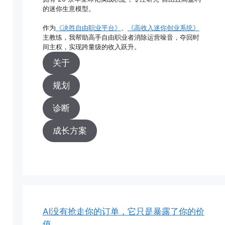
的迷你生意模型。
作为
《决胜自由职业平台》
、
《高收入迷你创业系统》
主教练，我帮助高手自由职业者消除运营噪音，夺回时
间主权，实现跨量级的收入跃升。
关于
规划
诊断
成长方案
AI没有抢走你的订单，它只是暴露了你的价
值