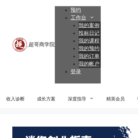
跳
预约
至
工作台
内
我的案例
容
投标日记
我的课程
我的预约
我的订单
我的帐户
登录
收入诊断
成长方案
深度指导
精英会员