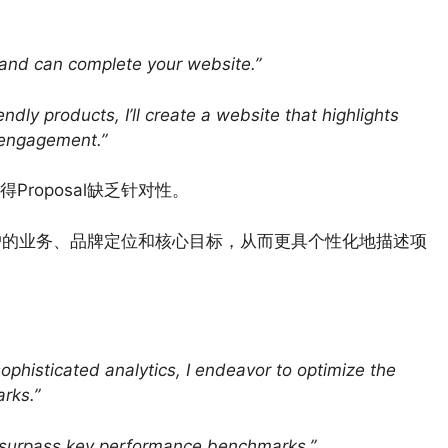
and can complete your website.”
dly products, I’ll create a website that highlights
 engagement.”
roposal缺乏针对性。
解客户的业务、品牌定位和核心目标，从而更具个性化地描述项
sophisticated analytics, I endeavor to optimize the
rks.”
ou surpass key performance benchmarks.”