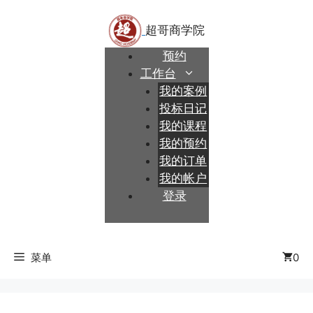
跳
至
内
预约
容
工作台
我的案例
投标日记
我的课程
我的预约
我的订单
我的帐户
登录
菜单
0