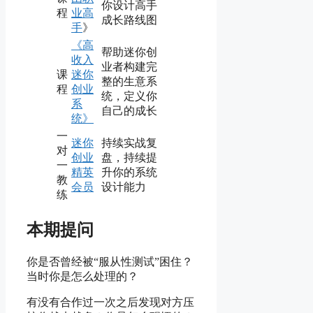
你设计高手
程
业高
成长路线图
手
》
《高
帮助迷你创
收入
业者构建完
课
迷你
整的生意系
程
创业
统，定义你
系
自己的成长
统》
一
迷你
持续实战复
对
创业
盘，持续提
一
精英
升你的系统
教
会员
设计能力
练
本期提问
你是否曾经被“服从性测试”困住？
当时你是怎么处理的？
有没有合作过一次之后发现对方压