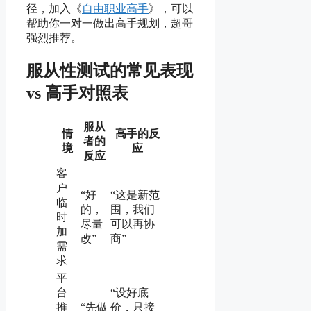
径，加入《
自由职业高手
》，可以
帮助你一对一做出高手规划，超哥
强烈推荐。
服从性测试的常见表现
vs 高手对照表
服从
情
高手的反
者的
境
应
反应
客
户
“好
“这是新范
临
的，
围，我们
时
尽量
可以再协
加
改”
商”
需
求
平
台
“设好底
推
“先做
价，只接