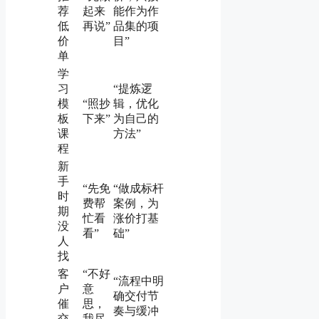
荐
起来
能作为作
低
再说”
品集的项
价
目”
单
学
习
“提炼逻
模
“照抄
辑，优化
板
下来”
为自己的
课
方法”
程
新
手
“先免
“做成标杆
时
费帮
案例，为
期
忙看
涨价打基
没
看”
础”
人
找
客
“不好
“流程中明
户
意
确交付节
催
思，
奏与缓冲
交
我尽