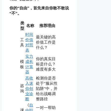
你的“自由”，首先来自你敢不敢说
“不”。
类
名称
推荐理由
型
时间
最关键的高
工
价值
价值工作是
具
对照
什么？
表
实力
你的真实目
模
成长
标是什么？
板
计算
难度有多大
器
高收
检测你是否
入迷
处于“服从性
咨
你创
陷阱”中，并
询
业诊
给出战略调
断
整路径
《
自
一对一帮助
课
由职