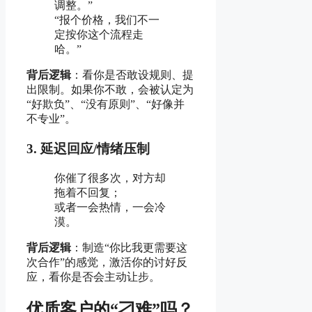
调整。”
“报个价格，我们不一
定按你这个流程走
哈。”
背后逻辑
：看你是否敢设规则、提
出限制。如果你不敢，会被认定为
“好欺负”、“没有原则”、“好像并
不专业”。
3.
延迟回应/情绪压制
你催了很多次，对方却
拖着不回复；
或者一会热情，一会冷
漠。
背后逻辑
：制造“你比我更需要这
次合作”的感觉，激活你的讨好反
应，看你是否会主动让步。
优质客户的“刁难”吗？