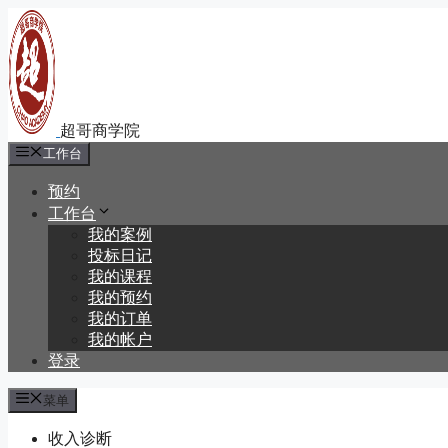
跳
至
内
容
工作台
预约
工作台
我的案例
投标日记
我的课程
我的预约
我的订单
我的帐户
登录
菜单
收入诊断