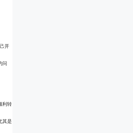
己开
的问
顺利转
尤其是