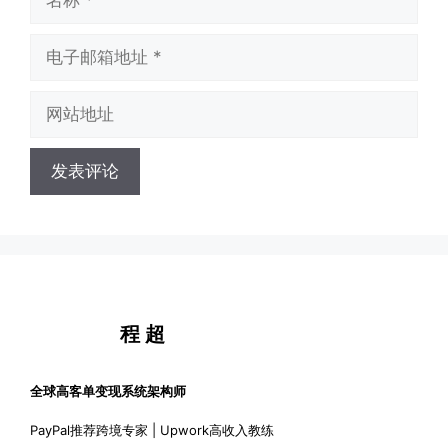
称
电
子
邮
网
箱
站
地
地
址
址
程 超
全球高客单变现系统架构师
PayPal推荐跨境专家 | Upwork高收入教练