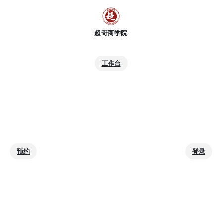
跳
至
内
容
工作台
预约
登录