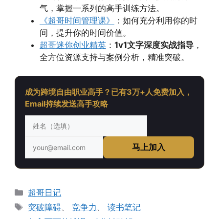
气，掌握一系列的高手训练方法。
《超哥时间管理课》
：如何充分利用你的时
间，提升你的时间价值。
超哥迷你创业精英
：
1v1文字深度实战指导
，
全方位资源支持与案例分析，精准突破。
成为跨境自由职业高手？已有3万+人免费加入，
Email持续发送高手攻略
马上加入
分
超哥日记
类
标
突破障碍
、
竞争力
、
读书笔记
签