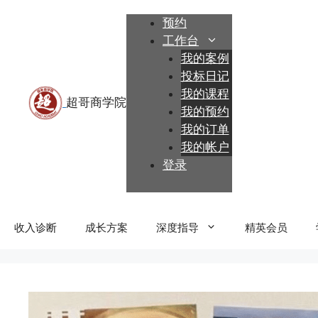
跳
预约
至
工作台
内
我的案例
容
投标日记
我的课程
我的预约
我的订单
我的帐户
登录
收入诊断
成长方案
深度指导
精英会员