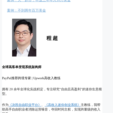
案例：大一起步，毕业三年年入10万美金
推动客户大单签约
在Upwork拿下客户
案例：不到两年百万美金
拿下第一个大客户
挖掘高利润的项目
服务外包常见错误
程 超
全球高客单变现系统架构师
PayPal推荐跨境专家 | Upwork高收入教练
拥有 20 余年全球化实战积淀，专注研究“自由且高盈利”的迷你生意模
型。
作为
《决胜自由职业平台》
、
《高收入迷你创业系统》
主教练，我帮
助高手自由职业者消除运营噪音，夺回时间主权，实现跨量级的收入