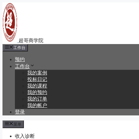
跳
至
内
容
工作台
预约
工作台
我的案例
投标日记
我的课程
我的预约
我的订单
我的帐户
登录
菜单
收入诊断