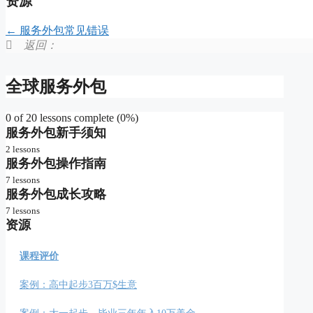
资源
服务外包常见错误
返回：
全球服务外包
0 of 20 lessons complete (0%)
服务外包新手须知
2 lessons
服务外包操作指南
为什么做服务外包
7 lessons
服务外包成长攻略
衔接客户和服务商
自由、赚钱的关键
7 lessons
资源
外包生意关键步骤
如何向陌生人推销
如何选择生意方向
构建你的品牌形象
课程评价
明确你的竞争优势
如何保证及时收款
案例：高中起步3百万$生意
快速设计服务合同
邮件推广销售模版