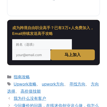
成为跨境自由职业高手？已有3万+人免费加入，
Email持续发送高手攻略
马上加入
分
指南攻略
类
标
Upwork攻略
、
upwork方向
、
寻找方向
、
方向
签
选择
、
高价值技能
我为什么没有客户
少问廉价的问题，在线迷你创业这么做，你怎么