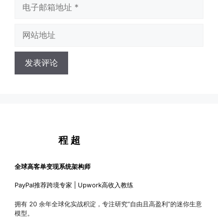
电
子
邮
网
箱
站
地
地
址
址
程 超
全球高客单变现系统架构师
PayPal推荐跨境专家 | Upwork高收入教练
拥有 20 余年全球化实战积淀，专注研究“自由且高盈利”的迷你生意
模型。