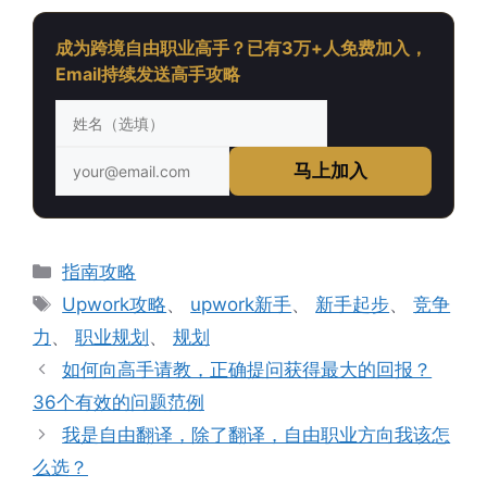
成为跨境自由职业高手？已有3万+人免费加入，
Email持续发送高手攻略
马上加入
分
指南攻略
类
标
Upwork攻略
、
upwork新手
、
新手起步
、
竞争
签
力
、
职业规划
、
规划
如何向高手请教，正确提问获得最大的回报？
36个有效的问题范例
我是自由翻译，除了翻译，自由职业方向我该怎
么选？