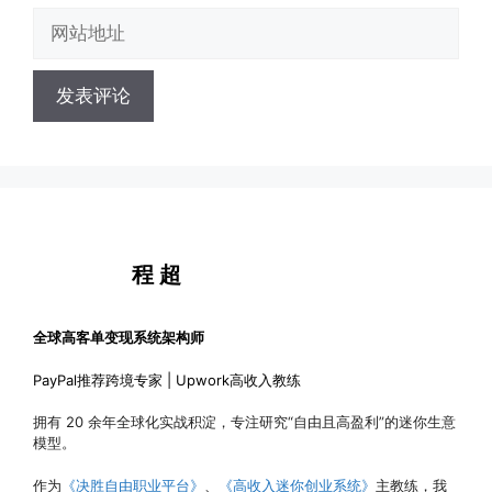
邮
网
箱
站
地
地
址
址
程 超
全球高客单变现系统架构师
PayPal推荐跨境专家 | Upwork高收入教练
拥有 20 余年全球化实战积淀，专注研究“自由且高盈利”的迷你生意
模型。
作为
《决胜自由职业平台》
、
《高收入迷你创业系统》
主教练，我