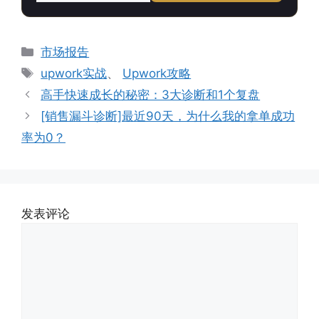
分
市场报告
类
标
upwork实战
、
Upwork攻略
签
高手快速成长的秘密：3大诊断和1个复盘
[销售漏斗诊断]最近90天，为什么我的拿单成功
率为0？
发表评论
评
论