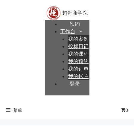
跳
至
内
预约
容
工作台
我的案例
投标日记
我的课程
我的预约
我的订单
我的帐户
登录
菜单
0