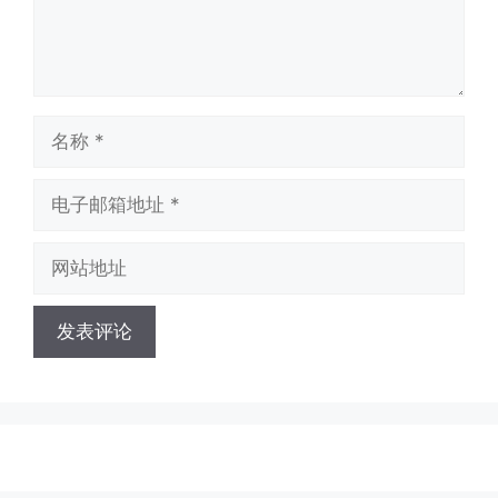
名
称
电
子
邮
网
箱
站
地
地
址
址