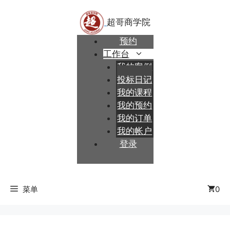
跳
至
内
预约
容
工作台
我的案例
投标日记
我的课程
我的预约
我的订单
我的帐户
登录
菜单
0