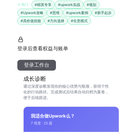
#精英专享
#upwork实战
#规划
💡 热门：
#Upwork攻略
#思维
#upwork案例
#新手起步
#高价值技能
#方向选择
#生意模式
登录后查看权益与账单
登录工作台
成长诊断
通过深度诊断发现你的核心优势与瓶颈，获得个性
化的行动路径。完成测试后结果自动归档为案卷，
便于后续跟进。
我适合做Upwork么？
7 维度 · 25 题