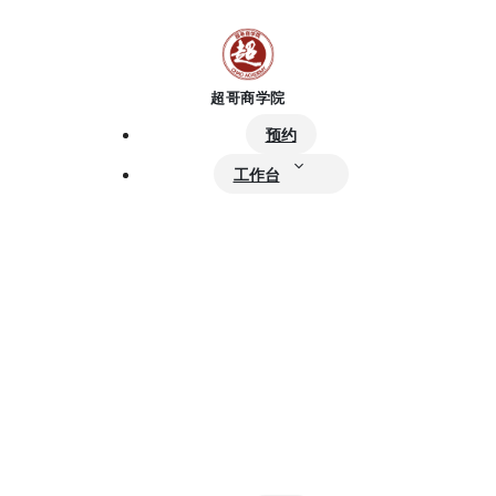
跳
至
内
容
预约
工作台