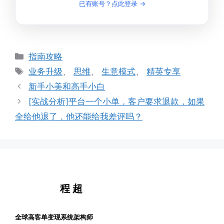
已有账号？点此登录 →
分
指南攻略
类
标
业务升级
、
思维
、
生意模式
、
精英专享
签
新手小美和高手小白
[实战分析]平台一个小单，客户要求退款，如果
全给他退了，他还能给我差评吗？
程 超
全球高客单变现系统架构师