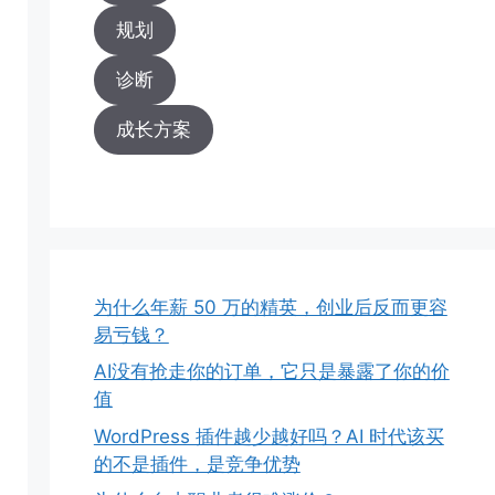
规划
诊断
成长方案
为什么年薪 50 万的精英，创业后反而更容
易亏钱？
AI没有抢走你的订单，它只是暴露了你的价
值
WordPress 插件越少越好吗？AI 时代该买
的不是插件，是竞争优势