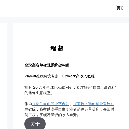
0
程 超
全球高客单变现系统架构师
PayPal推荐跨境专家 | Upwork高收入教练
拥有 20 余年全球化实战积淀，专注研究“自由且高盈利”
的迷你生意模型。
作为
《决胜自由职业平台》
、
《高收入迷你创业系统》
主教练，我帮助高手自由职业者消除运营噪音，夺回时
间主权，实现跨量级的收入跃升。
关于