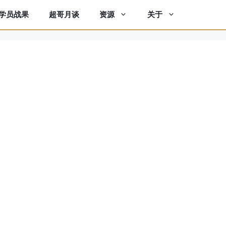
学员战果
超哥月谈
资源
关于