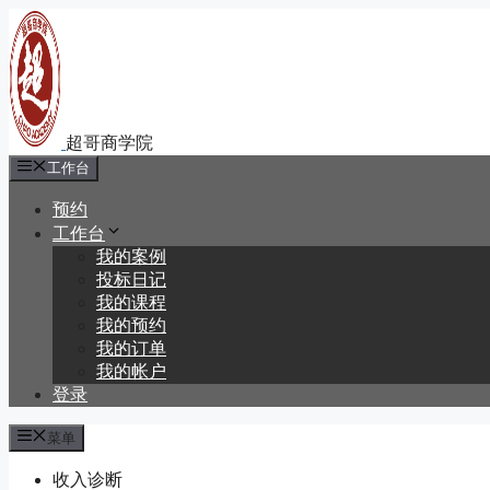
跳
至
内
容
工作台
预约
工作台
我的案例
投标日记
我的课程
我的预约
我的订单
我的帐户
登录
菜单
收入诊断