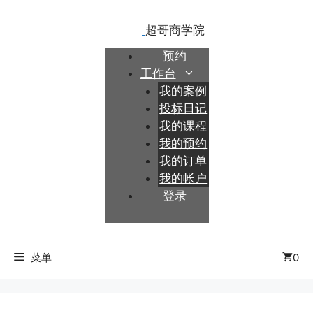
跳
至
内
预约
容
工作台
我的案例
投标日记
我的课程
我的预约
我的订单
我的帐户
登录
菜单
0