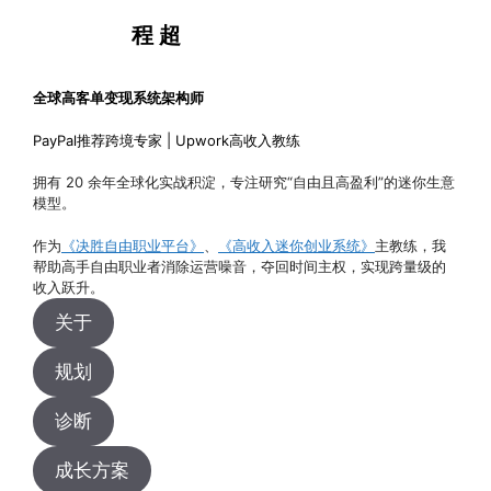
程 超
全球高客单变现系统架构师
PayPal推荐跨境专家 | Upwork高收入教练
拥有 20 余年全球化实战积淀，专注研究“自由且高盈利”的迷你生意
模型。
作为
《决胜自由职业平台》
、
《高收入迷你创业系统》
主教练，我
帮助高手自由职业者消除运营噪音，夺回时间主权，实现跨量级的
收入跃升。
关于
规划
诊断
成长方案