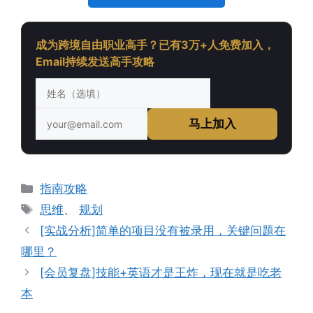
成为跨境自由职业高手？已有3万+人免费加入，
Email持续发送高手攻略
马上加入
分
指南攻略
类
标
思维
、
规划
签
[实战分析]简单的项目没有被录用，关键问题在
哪里？
[会员复盘]技能+英语才是王炸，现在就是吃老
本