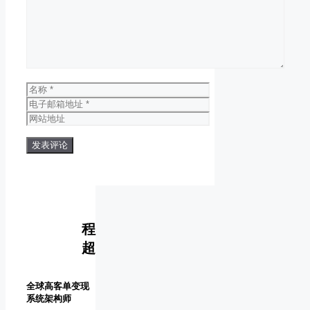
论
名
称
电
子
网
邮
站
箱
地
地
址
址
程
超
全球高客单变现
系统架构师