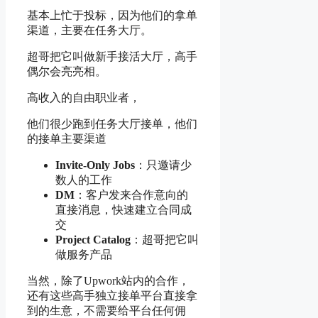
不
基本上忙于投标，因为他们的拿单
渠道，主要在任务大厅。
投
超哥把它叫做新手接活大厅，高手
偶尔会亮亮相。
标
高收入的自由职业者，
他们很少跑到任务大厅接单，他们
的接单主要渠道
的
Invite-Only Jobs
：只邀请少
数人的工作
DM
：客户发来合作意向的
直接消息，快速建立合同成
交
SIGNAL →
Project Catalog
DECISION →
：超哥把它叫
WIN
做服务产品
当然，除了Upwork站内的合作，
还有这些高手独立接单平台直接拿
到的生意，不需要给平台任何佣