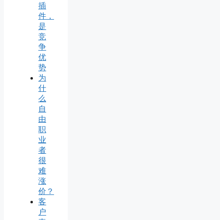
插
件，
是
竞
争
优
势
为
什
么
自
由
职
业
者
很
难
涨
价？
客
户