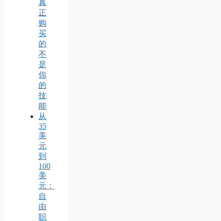
真
正
购
买
的
不
是
你
的
技
能
从
35
美
元
到
100
美
元：
自
由
职