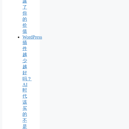
露
了
你
的
价
值
WordPress
插
件
越
少
越
好
吗？
AI
时
代
该
买
的
不
是