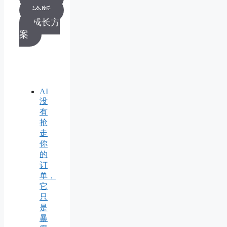
诊断
成长方
案
AI
没
有
抢
走
你
的
订
单，
它
只
是
暴