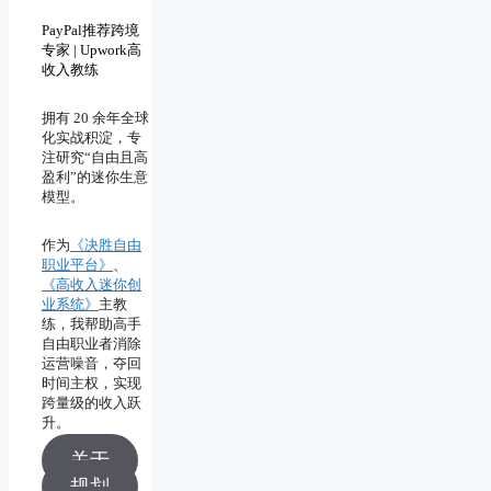
PayPal推荐跨境
专家 | Upwork高
收入教练
拥有 20 余年全球
化实战积淀，专
注研究“自由且高
盈利”的迷你生意
模型。
作为
《决胜自由
职业平台》
、
《高收入迷你创
业系统》
主教
练，我帮助高手
自由职业者消除
运营噪音，夺回
时间主权，实现
跨量级的收入跃
升。
关于
规划