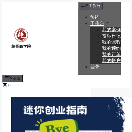
跳
工作台
至
预约
内
容
工作台
我的案例
投标日记
我的课程
我的预约
我的订单
我的帐户
登录
菜单
0