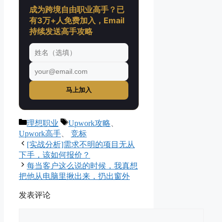
成为跨境自由职业高手？已
有3万+人免费加入，Email
持续发送高手攻略
马上加入
分
标
理想职业
Upwork攻略
、
类
签
Upwork高手
、
竞标
[实战分析]需求不明的项目无从
下手，该如何报价？
每当客户这么说的时候，我真想
把他从电脑里揪出来，扔出窗外
发表评论
评