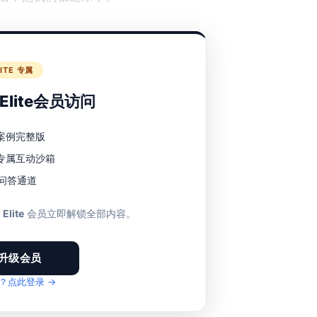
LITE 专属
lite会员访问
案例完整版
专属互动沙箱
1 问答通道
至
Elite
会员立即解锁全部内容。
升级会员
？点此登录 →