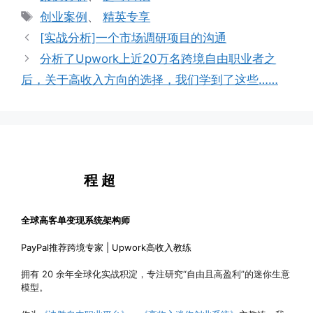
类
标
创业案例
、
精英专享
签
[实战分析]一个市场调研项目的沟通
分析了Upwork上近20万名跨境自由职业者之
后，关于高收入方向的选择，我们学到了这些……
程 超
全球高客单变现系统架构师
PayPal推荐跨境专家 | Upwork高收入教练
拥有 20 余年全球化实战积淀，专注研究“自由且高盈利”的迷你生意
模型。