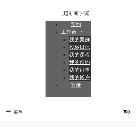
跳
至
内
预约
容
工作台
我的案例
投标日记
我的课程
我的预约
我的订单
我的帐户
登录
菜单
0