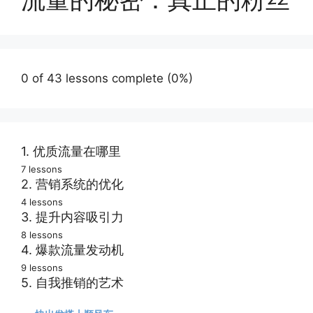
0 of 43 lessons complete (0%)
1. 优质流量在哪里
7 lessons
成功不是一场意外
2. 营销系统的优化
4 lessons
我的营销没有效果
如何有效吸引订阅
3. 提升内容吸引力
8 lessons
你希望达成的目标
从陌生人到忠实粉
建立你的流量机器
4. 爆款流量发动机
9 lessons
构建订阅用户列表
销售的模式与时机
赢得粉丝三个武器
快速流量真正秘密
5. 自我推销的艺术
获得持续流量增长
起步期的几个选择
吸引买家轻松创意
如何设计爆款长文