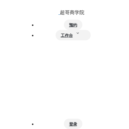
跳
至
内
容
预约
工作台
登录