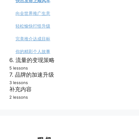
快出发搭上顺风车
避开低端引流陷阱
360度头脑风暴策略
爆款长文编辑发布
向全世界推广生意
吸引真正优质客户
创造高质量的内容
撰写分步操作指南
轻松愉快打怪升级
富有吸引力的标题
撰写专家研究报告
完美推介达成目标
快速创作优质内容
撰写精选内容汇总
你的精彩个人故事
6. 流量的变现策略
避开内容创作陷阱
撰写引流成功案例
5 lessons
流量快速变现方式
7. 品牌的加速升级
撰写行业年度指南
3 lessons
推动客户立即购买
编制行业资源中心
上台演讲扩大影响
补充内容
2 lessons
销售转化推动策略（作业）
建立能打仗的队伍
最佳的标题：小测试
你该如何正确定价
持续打造优质品牌
流量问答
积极应对销售挑战