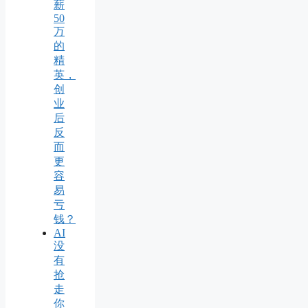
薪
50
万
的
精
英，
创
业
后
反
而
更
容
易
亏
钱？
AI
没
有
抢
走
你