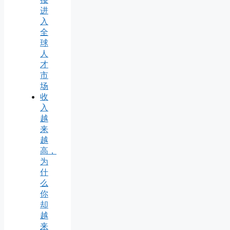
进
入
全
球
人
才
市
场
收
入
越
来
越
高，
为
什
么
你
却
越
来