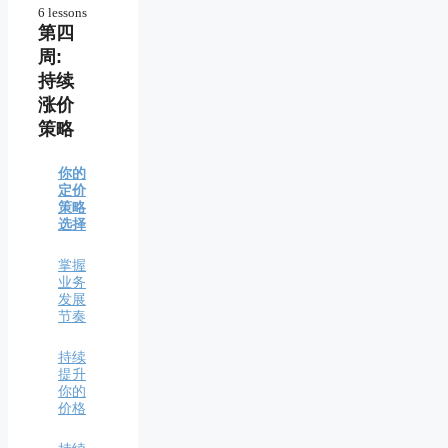
测试
6 lessons
市场
101个
第四
顶级
潜力
赚钱
销售
周:
的生
员的
搜集
持续
意机
秘密
信息
会
涨价
筛选
从免
策略
客户
选定
费到
你的
付费
高价
创业
你的
客户
值市
方向
定价
场的
策略
如何
细分
选择
你的
让价
迷你
值感
快速
事业
掌握
更高
获得
蓝图
业务
早期
发展
调查
客户
节奏
对手
理解
持续
客户
提升
你的
富有
价格
吸引
力的