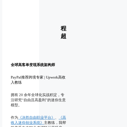
营销
咨询
重点
销售
策略
时长
获得
转化
认可
推动
如何
如何
策略
保证
获得
超哥
程
充足
精彩
拿单
持续
时间
证言
六字
超
产出
心法
价值
可持
内容
续收
业务
费的
加速
自由
生意
前进
轻松
全球高客单变现系统架构师
秘诀
少走
弯路
PayPal推荐跨境专家 | Upwork高收
入教练
高利
润的
服务
拥有 20 余年全球化实战积淀，专
套餐
注研究“自由且高盈利”的迷你生意
模型。
全力
以赴
作为
《决胜自由职业平台》
、
《高
实现
收入迷你创业系统》
主教练，我帮
飞跃