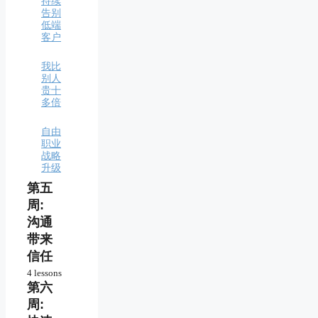
持续
产品
告别
低端
快速
客户
设计
迷你
我比
产品
别人
贵十
多倍
自由
职业
战略
升级
第五
周:
沟通
带来
信任
4 lessons
第六
向新
客户
周:
有效