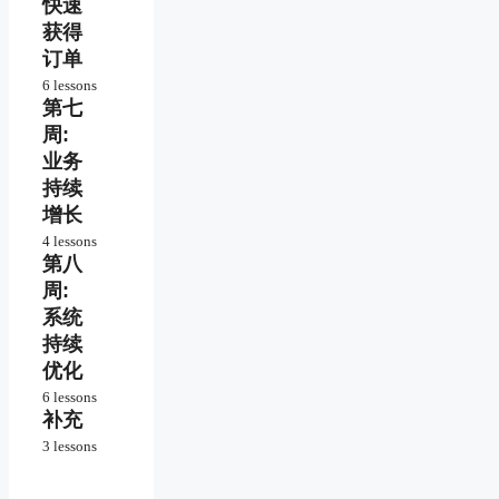
快速
推介
获得
化解
订单
客户
6 lessons
反对
第七
销售
意见
转化
周:
沟通
如何
业务
框架
面对
持续
客户
案
增长
拒绝
例:
4 lessons
大
沟通
第八
搭建
额
实战
高效
电
周:
问题
迷你
话
系统
清单
系统
销
持续
售
不断
优化
增长
如何
6 lessons
持续
避开
补充
建设
收入
无效
你的
3 lessons
机会
独立
快速
有效
网站
增长
控制
直击