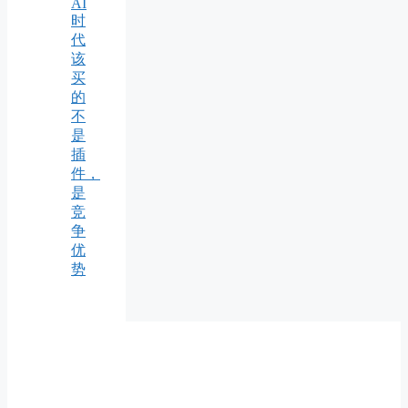
AI
时
代
该
买
的
不
是
插
件，
是
竞
争
优
势