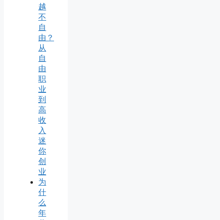
越
不
自
由？
从
自
由
职
业
到
高
收
入
迷
你
创
业
为
什
么
年