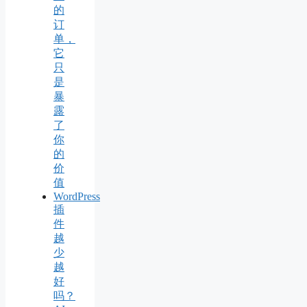
的
订
单，
它
只
是
暴
露
了
你
的
价
值
WordPress
插
件
越
少
越
好
吗？