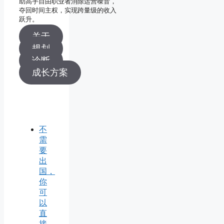
助高手自由职业者消除运营噪音，
夺回时间主权，实现跨量级的收入
跃升。
关于
规划
诊断
成长方案
不
需
要
出
国，
你
可
以
直
接