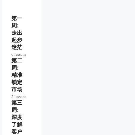
第一
周:
走出
起步
迷茫
6 lessons
第二
跨越
起步
周:
最大
精准
障碍
锁定
持续
市场
动力
5 lessons
保持
第三
如何
高效
选择
周:
目标
如何
深度
市场
选择
了解
赚钱
快速
客户
机会