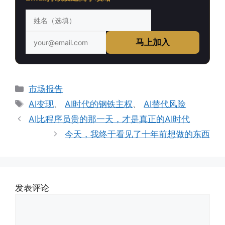
马上加入
分
市场报告
类
标
AI变现
、
AI时代的钢铁主权
、
AI替代风险
签
AI比程序员贵的那一天，才是真正的AI时代
今天，我终于看见了十年前想做的东西
发表评论
评
论