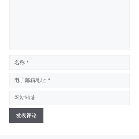
名
称
电
子
邮
网
箱
站
地
地
址
址