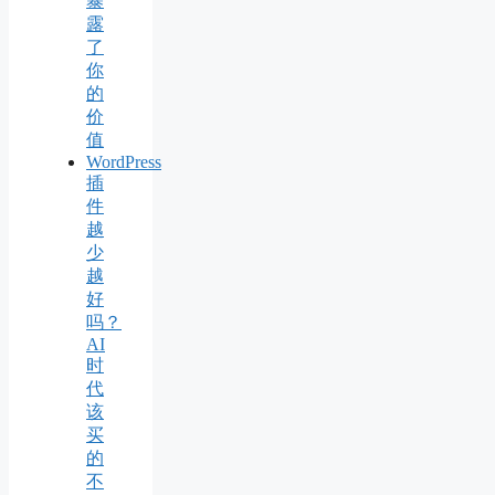
暴
露
了
你
的
价
值
WordPress
插
件
越
少
越
好
吗？
AI
时
代
该
买
的
不