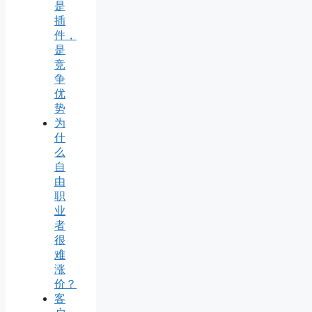
是
插
件，
是
竞
争
优
势
为
什
么
自
由
职
业
者
很
难
涨
价？
客