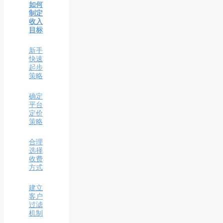
如何
现市
机会
制定
场需
收入
求
国际
目标
自由
不要
职业
新手
挤到
平台
快速
红海
大全
起步
市场
策略
里
国际
自由
确定
合适
职业
平台
机会
平台
定价
太少
特点
策略
怎么
办
跨境
合理
平台
选择
发现
上的
收费
更多
收入
方式
高收
潜力
益机
会
建立
如何
客户
准备
过滤
全力
跨境
机制
争取
自由