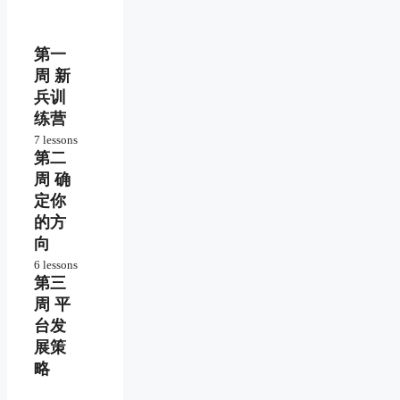
第一
周 新
兵训
练营
7 lessons
第二
如何
有效
周 确
学习
定你
本课
程
的方
向
超哥
6 lessons
的跨
第三
中国
境创
机会
业故
周 平
和全
事
台发
球机
会
展策
跨境
略
自由
分析
职业
与发
的新