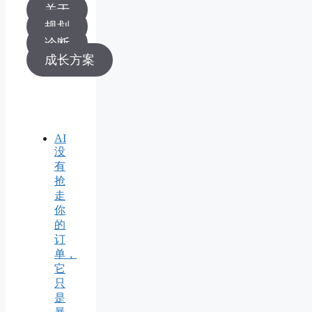
关于
规划
诊断
成长方案
AI
没
有
抢
走
你
的
订
单，
它
只
是