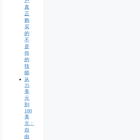
户
真
正
购
买
的
不
是
你
的
技
能
从
35
美
元
到
100
美
元：
自
由