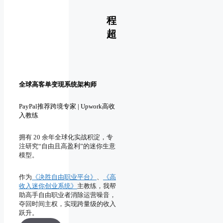
涨价
我并
不是
程
坚决
自由
超过
超
职业
99%的
者
对手
完美
的远
程自
全球高客单变现系统架构师
由职
业
PayPal推荐跨境专家 | Upwork高收
入教练
拥有 20 余年全球化实战积淀，专
注研究“自由且高盈利”的迷你生意
模型。
作为
《决胜自由职业平台》
、
《高
收入迷你创业系统》
主教练，我帮
助高手自由职业者消除运营噪音，
夺回时间主权，实现跨量级的收入
跃升。