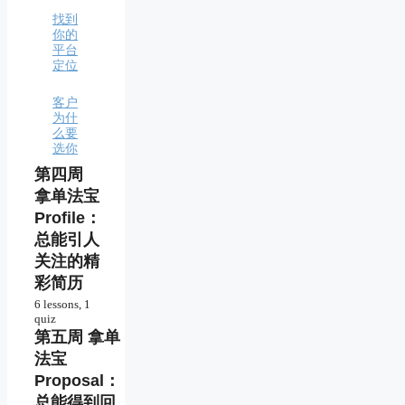
第一
职业
个订
找到
单
你的
平台
定位
客户
为什
么要
选你
第四周
拿单法宝
Profile：
总能引人
关注的精
彩简历
6 lessons, 1
quiz
优秀
第五周 拿单
Profile
的基
法宝
本要
Proposal：
求
总能得到回