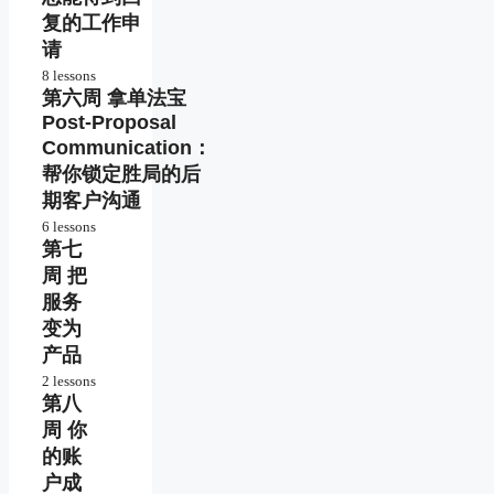
复的工作申
客户
角度
请
看自
8 lessons
由职
第六周 拿单法宝
业者
分析
客户
Post-Proposal
的真
有效
Communication：
实需
提升
帮你锁定胜局的后
求
Profile
质量
期客户沟通
优质
6 lessons
Proposal
自信
第七
迅速
的核心
的专
提高
周 把
业形
拿单
象照
服务
提升
成功
片
Proposal
率
变为
吸引力
产品
快速
平台
2 lessons
获得
Proposal
的安
客户
第八
快速撰
有竞
全沟
的认
写框架
争力
通守
周 你
同
的服
则
的账
务产
快速
品
户成
通过
通过
大单