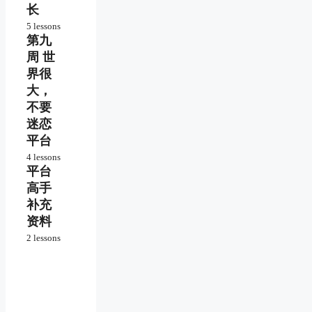
Upwork
候选
长
的沟
账户审
人筛
平台
通谈
5 lessons
核
选
服务
判能
第九
提升
产品
力
跨境
的局
周 世
优质
职业
限
的投
界很
如何
竞争
标范
争取
力
大，
例模
更好
不要
版
的条
最佳
件
迷恋
的跨
没有
平台
境收
成功
工作
款方
4 lessons
案例
范围
式
平台
怎么
平台
的积
办
为什
极确
高手
获得
么也
定
补充
高额
靠不
新人
的投
住
资料
突破
让人
资回
投标
心动
2 lessons
报
模版
自由
的成
高手
职业
功案
问答
涨价
最终
例
涨
的选
价、
高手
择
持续
资源