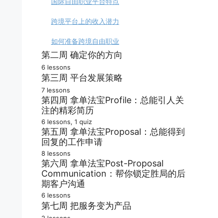
国际自由职业平台特点
跨境平台上的收入潜力
如何准备跨境自由职业
第二周 确定你的方向
6 lessons
中国机会和全球机会
第三周 平台发展策略
7 lessons
分析与发现市场需求
第四周 拿单法宝Profile：总能引人关
如何制定收入目标
注的精彩简历
不要挤到红海市场里
新手快速起步策略
6 lessons, 1 quiz
第五周 拿单法宝Proposal：总能得到
优秀Profile的基本要求
合适机会太少怎么办
确定平台定价策略
回复的工作申请
客户角度看自由职业者
8 lessons
发现更多高收益机会
合理选择收费方式
第六周 拿单法宝Post-Proposal
分析客户的真实需求
有效提升Profile质量
Communication：帮你锁定胜局的后
全力争取第一个订单
建立客户过滤机制
期客户沟通
优质Proposal的核心
自信的专业形象照片
6 lessons
找到你的平台定位
提升Proposal吸引力
迅速提高拿单成功率
第七周 把服务变为产品
快速获得客户的认同
2 lessons