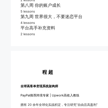
客户为什么要选你
Proposal快速撰写框架
平台的安全沟通守则
有竞争力的服务产品
第八周 你的账户成长
通过Upwork账户审核
5 lessons
快速通过候选人筛选
大单的沟通谈判能力
平台服务产品的局限
提升跨境职业竞争力
第九周 世界很大，不要迷恋平台
优质的投标范例模版
4 lessons
如何争取更好的条件
最佳的跨境收款方式
平台为什么也靠不住
平台高手补充资料
没有成功案例怎么办
工作范围的积极确定
2 lessons
获得高额的投资回报
自由职业最终的选择
高手问答
新人突破投标模版
让人心动的成功案例
涨价涨价、持续涨价
我并不是自由职业者
高手资源
坚决超过99%的对手
完美的远程自由职业
程 超
全球高客单变现系统架构师
PayPal推荐跨境专家 | Upwork高收入教练
拥有 20 余年全球化实战积淀，专注研究“自由且高盈利”