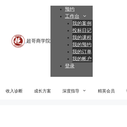
跳
预约
至
工作台
内
我的案例
容
投标日记
我的课程
我的预约
我的订单
我的帐户
登录
收入诊断
成长方案
深度指导
精英会员