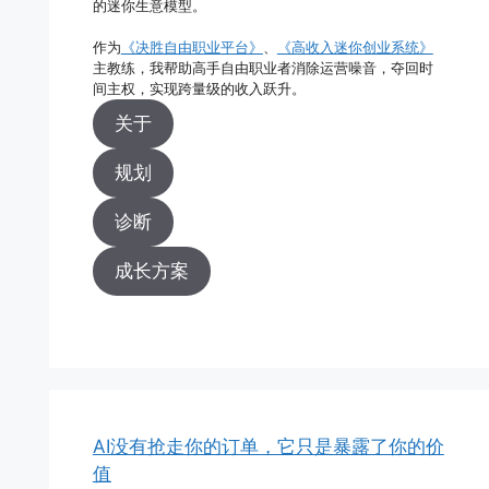
的迷你生意模型。
作为
《决胜自由职业平台》
、
《高收入迷你创业系统》
主教练，我帮助高手自由职业者消除运营噪音，夺回时
间主权，实现跨量级的收入跃升。
关于
规划
诊断
成长方案
AI没有抢走你的订单，它只是暴露了你的价
值