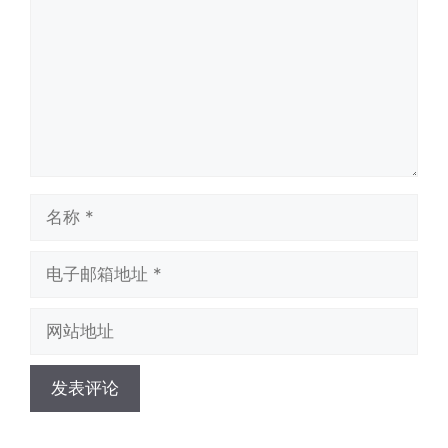
名
称
电
子
邮
网
箱
站
地
地
址
址