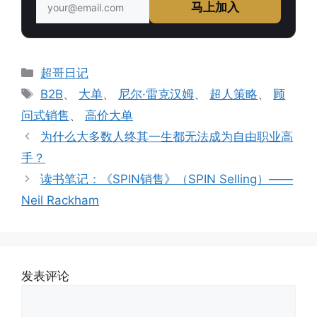
马上加入
分
超哥日记
类
标
B2B
、
大单
、
尼尔·雷克汉姆
、
超人策略
、
顾
签
问式销售
、
高价大单
为什么大多数人终其一生都无法成为自由职业高
手？
读书笔记：《SPIN销售》（SPIN Selling）——
Neil Rackham
发表评论
评
论