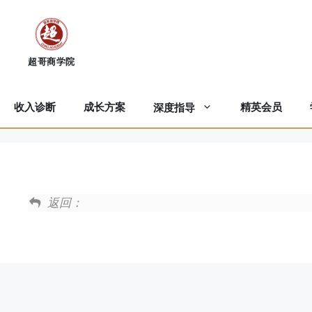
跳
至
内
容
收入诊断
成长方案
精英会员
深度指导
返回：