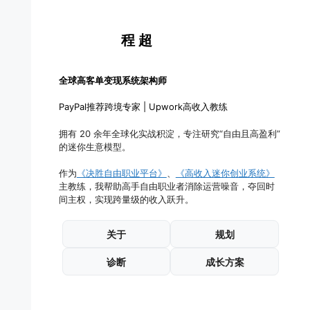
课程评价
高手资源
程 超
全球高客单变现系统架构师
PayPal推荐跨境专家 | Upwork高收入教练
拥有 20 余年全球化实战积淀，专注研究“自由且高盈利”
的迷你生意模型。
作为
《决胜自由职业平台》
、
《高收入迷你创业系统》
主教练，我帮助高手自由职业者消除运营噪音，夺回时
间主权，实现跨量级的收入跃升。
关于
规划
诊断
成长方案