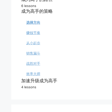
6 lessons
时间价值
你的目标
成为高手的策略
高手特质
理想模式
选择方向
数字模型
成长路径
赚钱节奏
提升实力
积累资产
从小起步
打败怪兽
销售漏斗
你的选择
战胜对手
效率大师
加速升级成为高手
4 lessons
呼叫超哥
高手问答