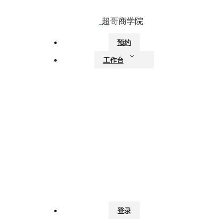
跳
至
内
容
预约
工作台
登录