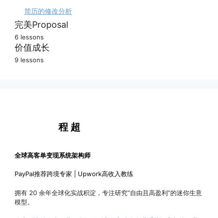
简历的修改分析
完美Proposal
6 lessons
给你面试的理由
价值成长
9 lessons
你的优势在哪里
挑战真正的难题
用你的故事证明
战胜高手的策略
我就是合适人选
人人都有作品集
程 超
申请信修改分析
持续积累的好评
申请信最佳实践
精彩的故事银行
全球高客单变现系统架构师
个性化动态更新
PayPal推荐跨境专家 | Upwork高收入教练
完美申请问答
拥有 20 余年全球化实战积淀，专注研究“自由且高盈利”的迷你生意
模型。
完美申请反馈