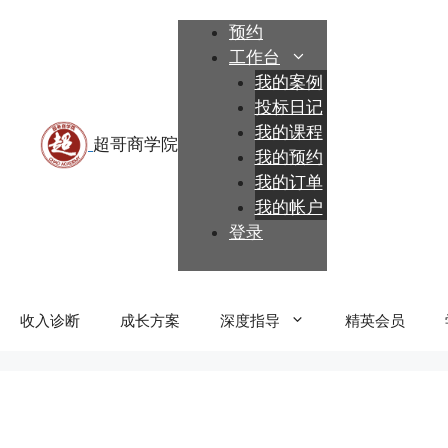
跳
预约
至
工作台
内
我的案例
容
投标日记
我的课程
我的预约
我的订单
我的帐户
登录
收入诊断
成长方案
深度指导
精英会员