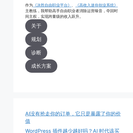
作为
《决胜自由职业平台》
、
《高收入迷你创业系统》
主教练，我帮助高手自由职业者消除运营噪音，夺回时
间主权，实现跨量级的收入跃升。
关于
规划
诊断
成长方案
AI没有抢走你的订单，它只是暴露了你的价
值
WordPress 插件越少越好吗？AI 时代该买