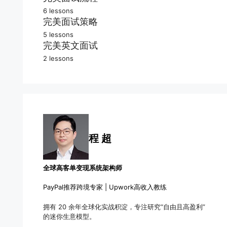
6 lessons
请做一个自我介绍
如何进行面试预约
完美面试策略
5 lessons
说说你的最大弱点
如何有效准备面试
找到你的竞争优势
完美英文面试
2 lessons
你曾如何面对挑战
面试三种类型选择
我有明确行动计划
英文面试复盘解析
常见面试问答解析
面试过程节奏掌控
Yes, Yes, and Yes
英文听力快速突破
远程面试常见问答
遇见没准备的问题
纠正你的隐形错误
熟能生巧反复练习
表达感谢后续跟踪
资历过高该怎么办
程 超
全球高客单变现系统架构师
PayPal推荐跨境专家 | Upwork高收入教练
拥有 20 余年全球化实战积淀，专注研究“自由且高盈利”
的迷你生意模型。