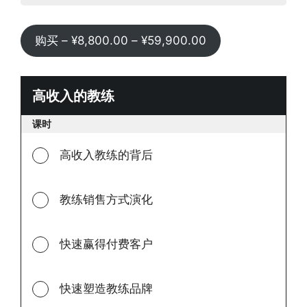
价
购买 –
¥
8,800.00
–
¥
59,900.00
格
范
围：
高收入的教练
高
¥8,800.00
收
课时
至
入
¥59,900.00
的
高收入教练的背后
教
练
教练销售方式演化
快速赢得付费客户
快速塑造教练品牌