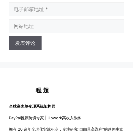
电
子
邮
网
箱
站
地
地
址
址
程 超
全球高客单变现系统架构师
PayPal推荐跨境专家 | Upwork高收入教练
拥有 20 余年全球化实战积淀，专注研究“自由且高盈利”的迷你生意