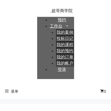
跳
至
内
预约
容
工作台
我的案例
投标日记
我的课程
我的预约
我的订单
我的帐户
登录
菜单
0