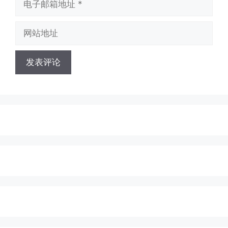
子
邮
网
箱
站
地
地
址
址