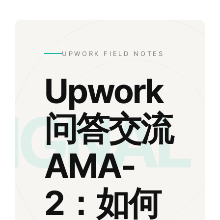
UPWORK FIELD NOTES
Upwork
SIGNAL
问答交流
AMA-
2：如何