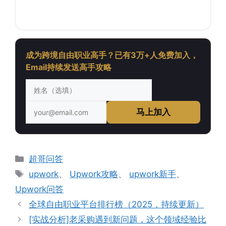
成为跨境自由职业高手？已有3万+人免费加入，
Email持续发送高手攻略
马上加入
分
超哥问答
类
标
upwork
、
Upwork攻略
、
upwork新手
、
签
Upwork问答
全球自由职业平台排行榜（2025，持续更新）
[实战分析]老采购遇到新问题，这个领域经验比