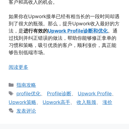
客户和高收入的机会。
如果你在Upwork接单已经有相当长的一段时间却遇
到了很大的瓶颈。那么，提升Upwork收入最好的方
法，是
进行有效的
Upwork Profile诊断和优化
。通
过找到并纠正错误的做法，帮助你能够修正拿单的
习惯和策略，吸引优质的客户，顺利涨价，真正能
够告别低端市场。
阅读更多
分
指南攻略
类
标
profile优化
、
Profile诊断
、
Upwork Profile
、
签
Upwork策略
、
Upwork高手
、
收入瓶颈
、
涨价
发表评论