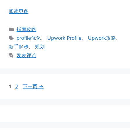
阅读更多
分
指南攻略
类
标
profile优化
、
Upwork Profile
、
Upwork攻略
、
签
新手起步
、
规划
发表评论
页
页
1
2
下一页
→
面
面