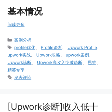
基本情况
阅读更多
分
案例分析
类
标
profile优化
、
Profile诊断
、
Upwork Profile
、
签
upwork实战
、
Upwork攻略
、
upwork案例
、
Upwork诊断
、
Upwork高收入突破诊断
、
思维
、
精英专享
发表评论
[Upwork诊断]收入低十