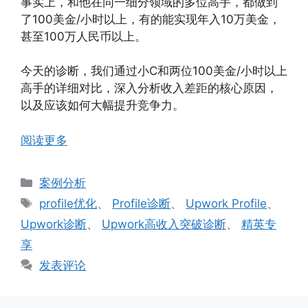
事实上，和他在同一细分领域的多位高手，都做到
了100美金/小时以上，有的能实现年入10万美金，
甚至100万人民币以上。
今天的诊断，我们通过小C和两位100美金/小时以上
高手的详细对比，深入分析收入差距的核心原因，
以及应该如何大幅提升竞争力。
阅读更多
分
案例分析
类
标
profile优化
、
Profile诊断
、
Upwork Profile
、
签
Upwork诊断
、
Upwork高收入突破诊断
、
精英专
享
发表评论