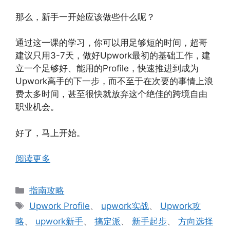
那么，新手一开始应该做些什么呢？
通过这一课的学习，你可以用足够短的时间，超哥
建议只用3-7天，做好Upwork最初的基础工作，建
立一个足够好、能用的Profile，快速推进到成为
Upwork高手的下一步，而不至于在次要的事情上浪
费太多时间，甚至很快就放弃这个绝佳的跨境自由
职业机会。
好了，马上开始。
阅读更多
分
指南攻略
类
标
Upwork Profile
、
upwork实战
、
Upwork攻
签
略
、
upwork新手
、
搞定派
、
新手起步
、
方向选择