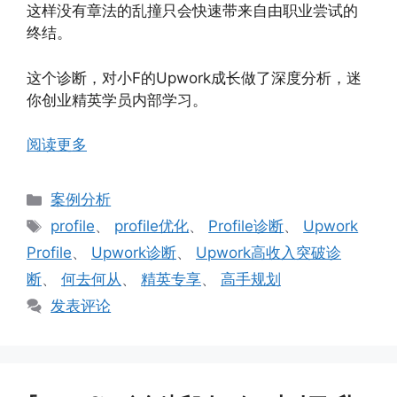
这样没有章法的乱撞只会快速带来自由职业尝试的
终结。
这个诊断，对小F的Upwork成长做了深度分析，迷
你创业精英学员内部学习。
阅读更多
分
案例分析
类
标
profile
、
profile优化
、
Profile诊断
、
Upwork
签
Profile
、
Upwork诊断
、
Upwork高收入突破诊
断
、
何去何从
、
精英专享
、
高手规划
发表评论