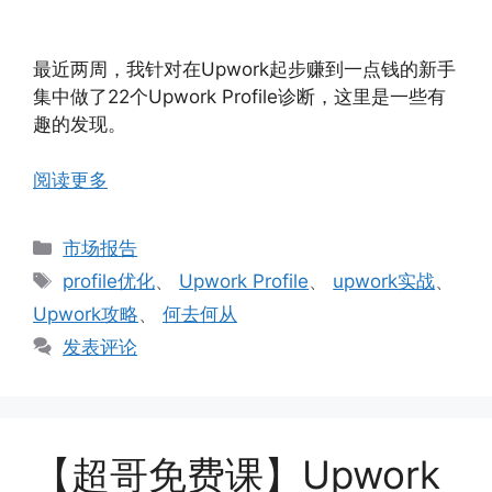
最近两周，我针对在Upwork起步赚到一点钱的新手
集中做了22个Upwork Profile诊断，这里是一些有
趣的发现。
阅读更多
分
市场报告
类
标
profile优化
、
Upwork Profile
、
upwork实战
、
签
Upwork攻略
、
何去何从
发表评论
【超哥免费课】Upwork