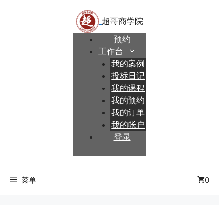
跳
至
内
预约
容
工作台
我的案例
投标日记
我的课程
我的预约
我的订单
我的帐户
登录
菜单
0