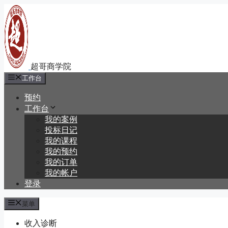
跳
至
内
容
工作台
预约
工作台
我的案例
投标日记
我的课程
我的预约
我的订单
我的帐户
登录
菜单
收入诊断