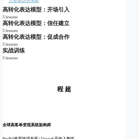
三类表达分水岭
高转化表达模型：开场引入
5 lessons
高转化表达模型：信任建立
M1 ｜ 定制型开场
5 lessons
高转化表达模型：促成合作
M2 ｜ 不做推销员
M6 ｜ 场景导向型
5 lessons
M3 ｜ 合作型提问
实战训练
M7 ｜ 信任感补充
M11 ｜ 收尾推进型
5 lessons
M4 ｜ 问题判断式
M8 ｜ 平衡报价表达
M12 ｜ 模糊确认推动
高手如何完整表达
M5 ｜ 规划第一步
M9 ｜ 项目匹配提醒
M13 ｜ 合作框架描绘
高频实战场景训练
M10 ｜ 专业边界声明
程 超
M14 ｜ 反向提议模式
用你自己的话表达
M15 ｜ 拒绝式转化
表达急救箱
课程评价
全球高客单变现系统架构师
PayPal推荐跨境专家 | Upwork高收入教练