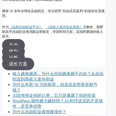
拥有 20 余年全球化实战积淀，专注研究“自由且高盈利”的迷你生意模
型。
作为
《决胜自由职业平台》
、
《高收入迷你创业系统》
主教练，我帮
助高手自由职业者消除运营噪音，夺回时间主权，实现跨量级的收入
跃升。
关于
规划
诊断
成长方案
收入越来越高，为什么你却越来越不自由？从自由
职业到高收入迷你创业
为什么年薪 50 万的精英，创业后反而更容易亏
钱？
AI没有抢走你的订单，它只是暴露了你的价值
WordPress 插件越少越好吗？AI 时代该买的不是插
件，是竞争优势
为什么自由职业者很难涨价？