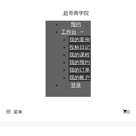
跳
至
内
预约
容
工作台
我的案例
投标日记
我的课程
我的预约
我的订单
我的帐户
登录
菜单
0