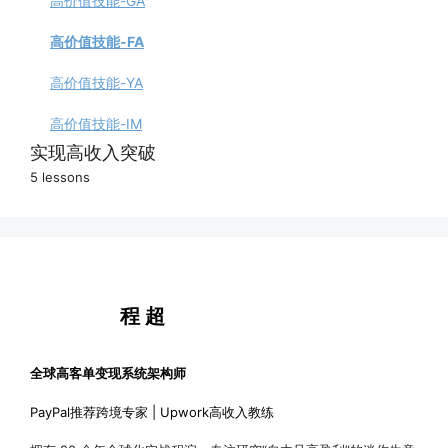
高价值技能-GA
高价值技能-FA
高价值技能-YA
高价值技能-IM
实现高收入突破
5 lessons
快速赚钱的秘诀
提升复合竞争力
AI时代的红利
程 超
高手问答
课程反馈
全球高客单变现系统架构师
PayPal推荐跨境专家 | Upwork高收入教练