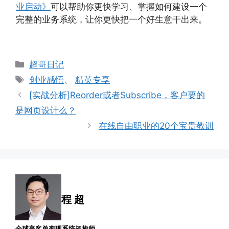
业启动》
可以帮助你更快学习、掌握如何建设一个
完整的业务系统，让你更快把一个好生意干出来。
分
超哥日记
类
标
创业感悟
、
精英专享
签
[实战分析]Reorder或者Subscribe，客户要的
是网页设计么？
在线自由职业的20个宝贵教训
程 超
全球高客单变现系统架构师