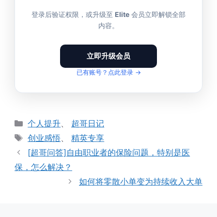
登录后验证权限，或升级至
Elite
会员立即解锁全部
内容。
立即升级会员
已有账号？点此登录 →
分
个人提升
、
超哥日记
类
标
创业感悟
、
精英专享
签
[超哥问答]自由职业者的保险问题，特别是医
保，怎么解决？
如何将零散小单变为持续收入大单