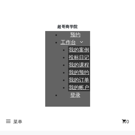
跳
至
内
容
预约
工作台
我的案例
投标日记
我的课程
我的预约
我的订单
我的帐户
登录
菜单
0