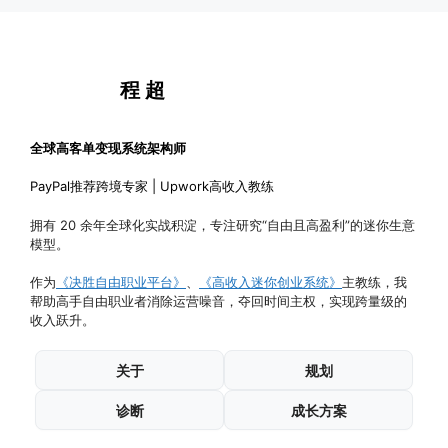
程 超
全球高客单变现系统架构师
PayPal推荐跨境专家 | Upwork高收入教练
拥有 20 余年全球化实战积淀，专注研究“自由且高盈利”的迷你生意
模型。
作为
《决胜自由职业平台》
、
《高收入迷你创业系统》
主教练，我
帮助高手自由职业者消除运营噪音，夺回时间主权，实现跨量级的
收入跃升。
关于
规划
诊断
成长方案