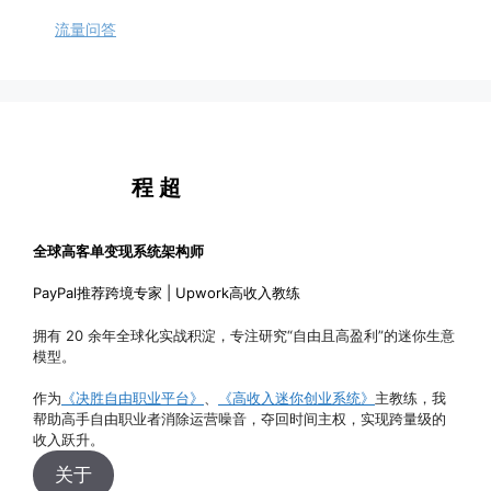
撰写精选内容汇总
你的精彩个人故事
你该如何正确定价
持续打造优质品牌
流量问答
避开内容创作陷阱
撰写引流成功案例
积极应对销售挑战
撰写行业年度指南
编制行业资源中心
程 超
全球高客单变现系统架构师
PayPal推荐跨境专家 | Upwork高收入教练
拥有 20 余年全球化实战积淀，专注研究“自由且高盈利”的迷你生意
模型。
作为
《决胜自由职业平台》
、
《高收入迷你创业系统》
主教练，我
帮助高手自由职业者消除运营噪音，夺回时间主权，实现跨量级的
收入跃升。
关于