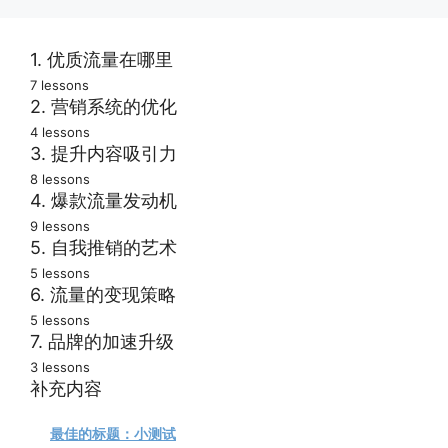
1. 优质流量在哪里
7 lessons
成功不是一场意外
2. 营销系统的优化
4 lessons
我的营销没有效果
如何有效吸引订阅
3. 提升内容吸引力
8 lessons
你希望达成的目标
从陌生人到忠实粉
建立你的流量机器
4. 爆款流量发动机
9 lessons
构建订阅用户列表
销售的模式与时机
赢得粉丝三个武器
快速流量真正秘密
5. 自我推销的艺术
获得持续流量增长
5 lessons
起步期的几个选择
吸引买家轻松创意
如何设计爆款长文
快出发搭上顺风车
6. 流量的变现策略
避开低端引流陷阱
5 lessons
360度头脑风暴策略
爆款长文编辑发布
向全世界推广生意
流量快速变现方式
7. 品牌的加速升级
吸引真正优质客户
创造高质量的内容
3 lessons
撰写分步操作指南
轻松愉快打怪升级
推动客户立即购买
上台演讲扩大影响
补充内容
富有吸引力的标题
撰写专家研究报告
完美推介达成目标
销售转化推动策略（作业）
建立能打仗的队伍
最佳的标题：小测试
快速创作优质内容