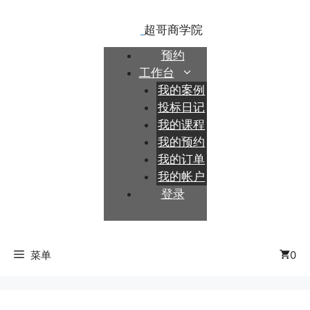
跳
至
内
预约
容
工作台
我的案例
投标日记
我的课程
我的预约
我的订单
我的帐户
登录
菜单
0