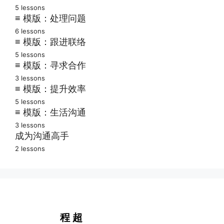
5 lessons
多个问题回复
赢得高手推荐
≡ 模版：处理问题
6 lessons
请求当天回复
请求高手引荐
提醒对方回应
≡ 模版：跟进联络
5 lessons
开展客户调研
请求写推荐语
激活对方记忆
沟通后的感谢
≡ 模版：寻求合作
寻求旧友帮助
3 lessons
如何获得证言
如何批评对方
培育新建人脉
请人撰写评测
≡ 模版：提升效率
如何撮合介绍
5 lessons
如何表示道歉
会后建立联系
预约专家访谈
交代助手预约
≡ 模版：生活沟通
如何催收款项
3 lessons
会后推广宣传
采访作者博主
减少无效沟通
如何申请假期
成为沟通高手
如何礼貌拒绝
保持长期联络
2 lessons
自动回复消息
为朋友找机会
沟通高手问答
提前筛选预约
手机阅读消息
超哥寄语
拒绝会议邀请
程 超