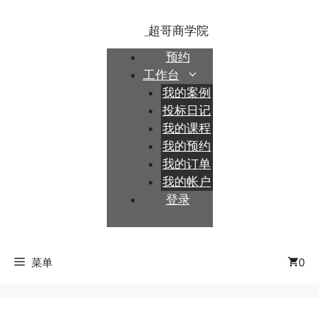
跳
至
内
预约
容
工作台
我的案例
投标日记
我的课程
我的预约
我的订单
我的帐户
登录
菜单
0