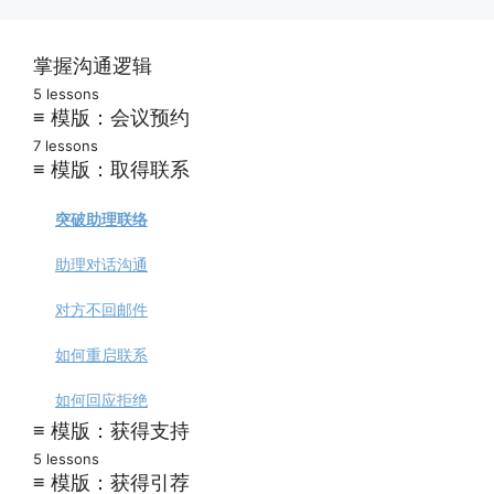
掌握沟通逻辑
5 lessons
第一课：欢迎
≡ 模版：会议预约
7 lessons
有效沟通逻辑
如何预约通话
≡ 模版：取得联系
被忽略的消息
快速会议预约
突破助理联络
高回复的消息
确认会议预约
助理对话沟通
写作风格指南
会前准备通知
对方不回邮件
预约职业访谈
如何重启联系
赢得面试机会
如何回应拒绝
≡ 模版：获得支持
结识内部高手
5 lessons
向陌生人咨询
≡ 模版：获得引荐