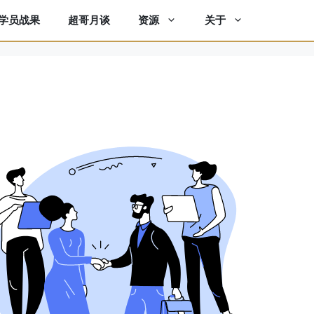
学员战果
超哥月谈
资源
关于