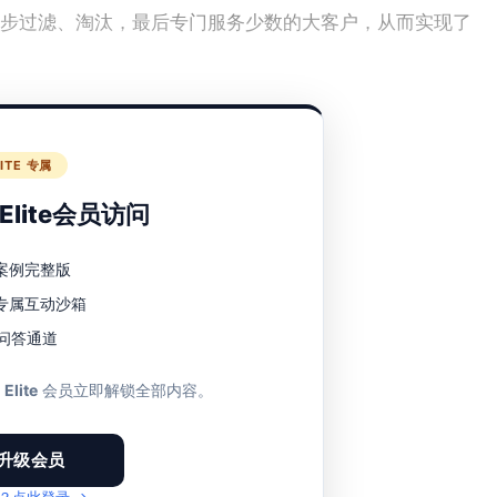
步过滤、淘汰，最后专门服务少数的大客户，从而实现了
？
LITE 专属
lite会员访问
案例完整版
专属互动沙箱
1 问答通道
至
Elite
会员立即解锁全部内容。
升级会员
？点此登录 →