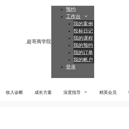
跳
预约
至
工作台
内
我的案例
容
投标日记
我的课程
我的预约
我的订单
我的帐户
登录
收入诊断
成长方案
深度指导
精英会员