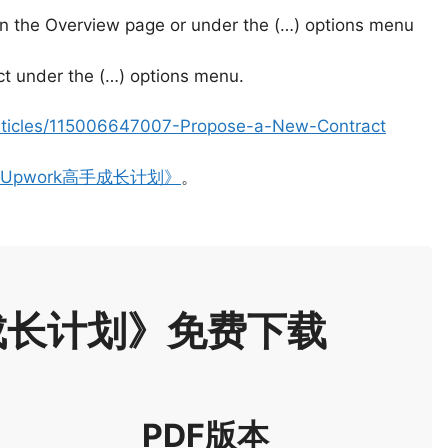
n the Overview page or under the (…) options menu
t under the (…) options menu.
articles/115006647007-Propose-a-New-Contract
Upwork高手成长计划》
。
手成长计划》免费下载
PDF版本