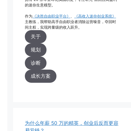
的迷你生意模型。
作为
《决胜自由职业平台》
、
《高收入迷你创业系统》
主教练，我帮助高手自由职业者消除运营噪音，夺回时
间主权，实现跨量级的收入跃升。
关于
规划
诊断
成长方案
为什么年薪 50 万的精英，创业后反而更容
易亏钱？