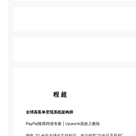
程 超
全球高客单变现系统架构师
PayPal推荐跨境专家 | Upwork高收入教练
拥有 20 余年全球化实战积淀，专注研究“自由且高盈利”