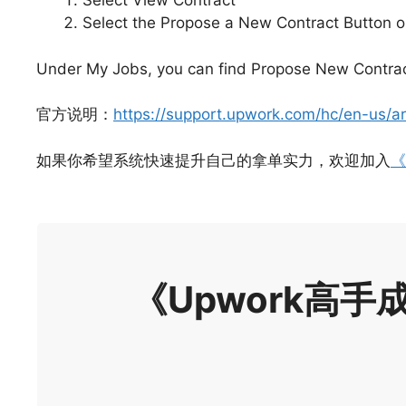
Select View Contract
Select the Propose a New Contract Button o
Under My Jobs, you can find Propose New Contrac
官方说明：
https://support.upwork.com/hc/en-us/
如果你希望系统快速提升自己的拿单实力，欢迎加入
《
《Upwork高