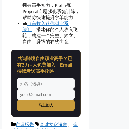
拥有高手实力，Profile和
Proposal专题强化系统训练，
帮助你快速提升拿单能力
💼
《高收入迷你创业系
统》
：搭建你的个人收入飞
轮，构建一个完整、独立、
自由、赚钱的在线生意
成为跨境自由职业高手？已
有3万+人免费加入，Email
持续发送高手攻略
马上加入
分
标
市场报告
全球文化洞察
、
全