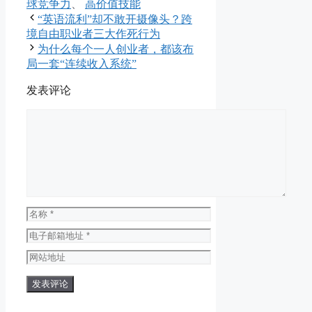
类
签
球竞争力
、
高价值技能
“英语流利”却不敢开摄像头？跨
境自由职业者三大作死行为
为什么每个一人创业者，都该布
局一套“连续收入系统”
发表评论
评
论
名
称
电
子
网
邮
站
箱
地
地
址
址