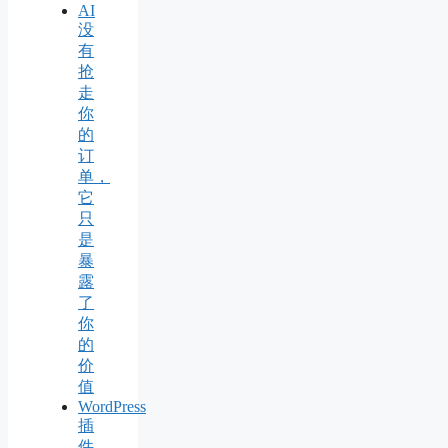
AI
没
有
抢
走
你
的
订
单，
它
只
是
暴
露
了
你
的
价
值
WordPress
插
件