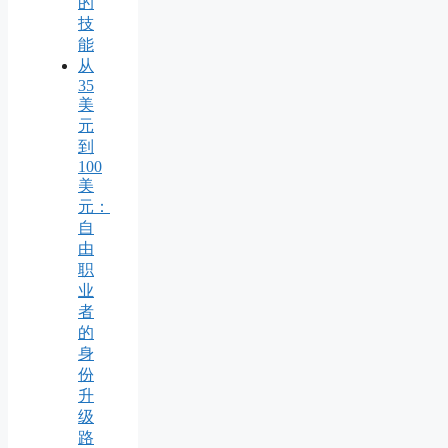
的
技
能
从
35
美
元
到
100
美
元：
自
由
职
业
者
的
身
份
升
级
路