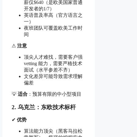
薪仅$640（是欧美国家普通
开发者的1/7）
英语普及率高（官方语言之
一）
夜班团队可覆盖欧美工作时
间
⚠
注意
顶尖人才难找，需要客户强
vetting 能力，需要严格技术
面试（水平参差不齐）
文化差异可能导致需求理解
偏差
💡
适合
：预算有限的中小型项目
2. 乌克兰：东欧技术标杆
✔
优势
算法能力顶尖（黑客马拉松