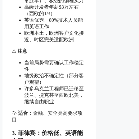
常胜军）、极强的编程实力
高级开发者年薪$3万左右
（西欧的1/3）
英语优秀、80%技术人员能
用英语工作
欧洲本土，欧洲客户文化接
近、时区完美适配欧洲
⚠
注意
当前局势需要确认工作稳定
性
地缘政治不确定性（部分客
户观望）
许多乌克兰工程师已迁移至
波兰、捷克甚至西欧北美，
继续自由职业
💡
适合
：金融、安全类高要求项
目
3. 菲律宾：价格低、英语能