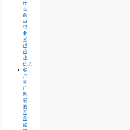
什
么
自
由
职
业
者
很
难
涨
价？
客
户
真
正
购
买
的
不
是
你