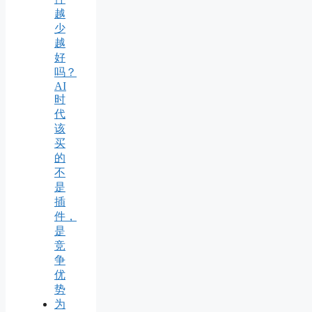
越
少
越
好
吗？
AI
时
代
该
买
的
不
是
插
件，
是
竞
争
优
势
为