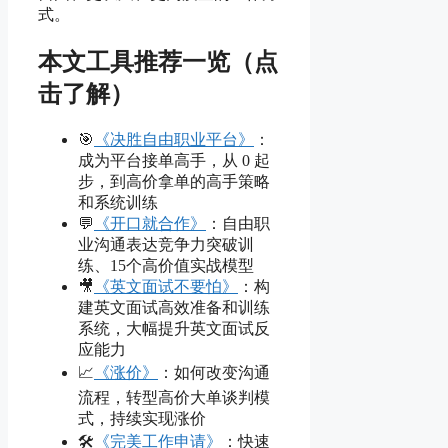
式。
本文工具推荐一览（点
击了解）
🎯
《决胜自由职业平台》
：
成为平台接单高手，从 0 起
步，到高价拿单的高手策略
和系统训练
💬
《开口就合作》
：自由职
业沟通表达竞争力突破训
练、15个高价值实战模型
🎥
《英文面试不要怕》
：构
建英文面试高效准备和训练
系统，大幅提升英文面试反
应能力
📈
《涨价》
：如何改变沟通
流程，转型高价大单谈判模
式，持续实现涨价
🛠
《完美工作申请》
：快速